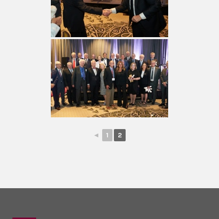
◄
1
2