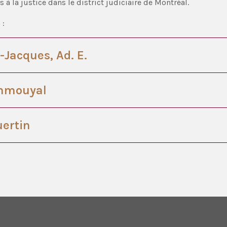
à la justice dans le district judiciaire de Montréal.
 :
-Jacques, Ad. E.
enmouyal
uertin