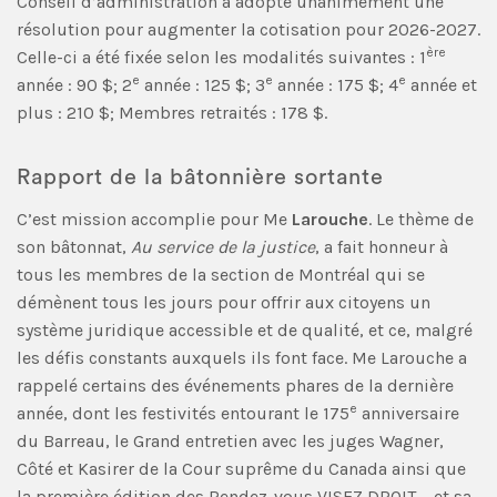
Conseil d’administration a adopté unanimement une
résolution pour augmenter la cotisation pour 2026-2027.
ère
Celle-ci a été fixée selon les modalités suivantes : 1
e
e
e
année : 90 $; 2
année : 125 $; 3
année : 175 $; 4
année et
plus : 210 $; Membres retraités : 178 $.
Rapport de la bâtonnière sortante
C’est mission accomplie pour Me
Larouche
. Le thème de
son bâtonnat,
Au service de la justice
, a fait honneur à
tous les membres de la section de Montréal qui se
démènent tous les jours pour offrir aux citoyens un
système juridique accessible et de qualité, et ce, malgré
les défis constants auxquels ils font face. Me Larouche a
rappelé certains des événements phares de la dernière
e
année, dont les festivités entourant le 175
anniversaire
du Barreau, le Grand entretien avec les juges Wagner,
Côté et Kasirer de la Cour suprême du Canada ainsi que
la première édition des Rendez-vous VISEZ DROIT – et sa