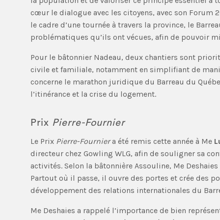
la population et de valoriser ce principe essentiel à
cœur le dialogue avec les citoyens, avec son Forum 
le cadre d’une tournée à travers la province, le Barr
problématiques qu’ils ont vécues, afin de pouvoir 
Pour le bâtonnier Nadeau, deux chantiers sont priorita
civile et familiale, notamment en simplifiant de mani
concerne le marathon juridique du Barreau du Québec
l’itinérance et la crise du logement.
Prix
Pierre-Fournier
Le Prix
Pierre-Fournier
a été remis cette année à Me
L
directeur chez Gowling WLG, afin de souligner sa con
activités. Selon la bâtonnière Assouline, Me Deshaies s
Partout où il passe, il ouvre des portes et crée des p
développement des relations internationales du Barr
Me Deshaies a rappelé l’importance de bien représenter