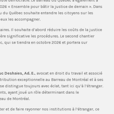
 toute démocratie. Le Barreau du Québec a également à
2026 « Ensemble pour bâtir la justice de demain ». Dans
eau du Québec souhaite entendre les citoyens sur les
mieux les accompagner.
ires. Il souhaite d’abord réduire les coûts de la justice
ère significative les procédures. Le second chantier
, qui se tiendra en octobre 2026 et portera sur
uc Deshaies, Ad. E.
, avocat en droit du travail et associé
tribution exceptionnelle au Barreau de Montréal et à ses
e distingue toujours avec éclat, tant ici qu’à l’étranger.
onts, ayant joué un rôle déterminant dans le
eau de Montréal.
 et de faire rayonner nos institutions à l’étranger, ce