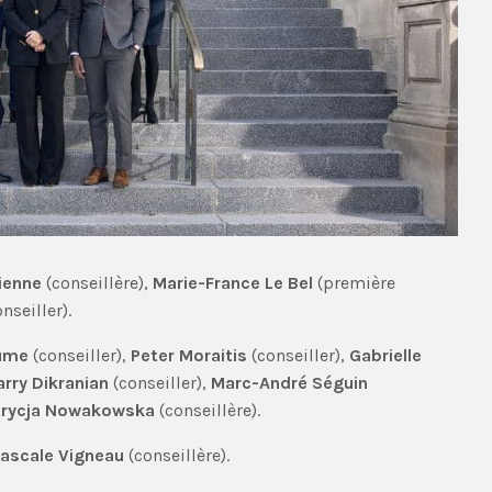
ienne
(conseillère),
Marie-France Le Bel
(première
onseiller).
aume
(conseiller),
Peter Moraitis
(conseiller),
Gabrielle
arry Dikranian
(conseiller),
Marc-André Séguin
trycja Nowakowska
(conseillère).
ascale Vigneau
(conseillère).