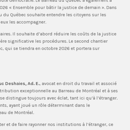
 toute démocratie. Le Barreau du Québec a également à
2026 « Ensemble pour bâtir la justice de demain ». Dans
eau du Québec souhaite entendre les citoyens sur les
mieux les accompagner.
ires. Il souhaite d’abord réduire les coûts de la justice
ère significative les procédures. Le second chantier
, qui se tiendra en octobre 2026 et portera sur
uc Deshaies, Ad. E.
, avocat en droit du travail et associé
tribution exceptionnelle au Barreau de Montréal et à ses
e distingue toujours avec éclat, tant ici qu’à l’étranger.
onts, ayant joué un rôle déterminant dans le
eau de Montréal.
 et de faire rayonner nos institutions à l’étranger, ce