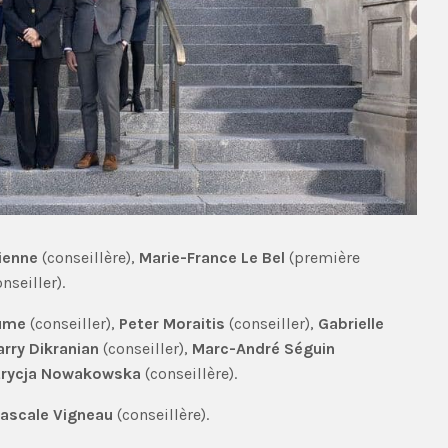
ienne
(conseillère),
Marie-France Le Bel
(première
onseiller).
aume
(conseiller),
Peter Moraitis
(conseiller),
Gabrielle
arry Dikranian
(conseiller),
Marc-André Séguin
trycja Nowakowska
(conseillère).
ascale Vigneau
(conseillère).