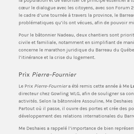
la population et de valoriser ce principe essentiel à
cœur le dialogue avec les citoyens, avec son Forum 
le cadre d’une tournée à travers la province, le Barr
problématiques qu’ils ont vécues, afin de pouvoir 
Pour le bâtonnier Nadeau, deux chantiers sont priorita
civile et familiale, notamment en simplifiant de mani
concerne le marathon juridique du Barreau du Québec
l’itinérance et la crise du logement.
Prix
Pierre-Fournier
Le Prix
Pierre-Fournier
a été remis cette année à Me
L
directeur chez Gowling WLG, afin de souligner sa con
activités. Selon la bâtonnière Assouline, Me Deshaies s
Partout où il passe, il ouvre des portes et crée des p
développement des relations internationales du Barr
Me Deshaies a rappelé l’importance de bien représenter