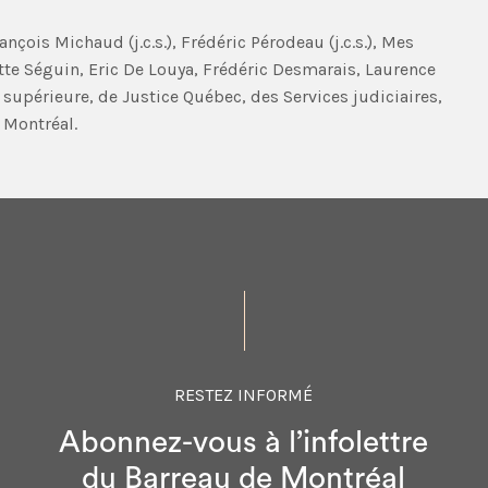
nçois Michaud (j.c.s.), Frédéric Pérodeau (j.c.s.), Mes
tte Séguin, Eric De Louya, Frédéric Desmarais, Laurence
supérieure, de Justice Québec, des Services judiciaires,
 Montréal.
RESTEZ INFORMÉ
Abonnez-vous à l’infolettre
du Barreau de Montréal