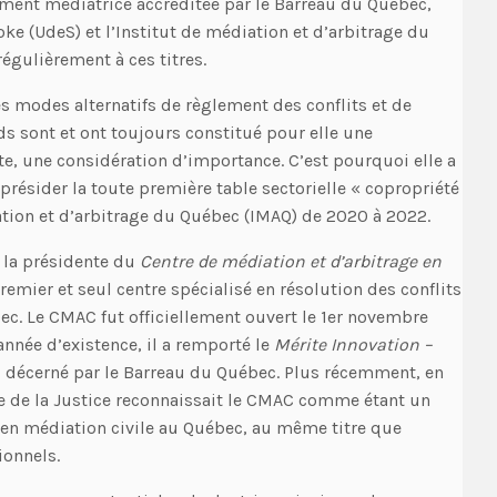
lement médiatrice accréditée par le Barreau du Québec,
oke (UdeS) et l’Institut de médiation et d’arbitrage du
régulièrement à ces titres.
les modes alternatifs de règlement des conflits et de
ds sont et ont toujours constitué pour elle une
e, une considération d’importance. C’est pourquoi elle a
 présider la toute première table sectorielle « copropriété
ation et d’arbitrage du Québec (IMAQ) de 2020 à 2022.
et la présidente du
Centre de médiation et d’arbitrage en
remier et seul centre spécialisé en résolution des conflits
ec. Le CMAC fut officiellement ouvert le 1er novembre
nnée d’existence, il a remporté le
Mérite Innovation –
 décerné par le Barreau du Québec. Plus récemment, en
re de la Justice reconnaissait le CMAC comme étant un
en médiation civile au Québec, au même titre que
ionnels.