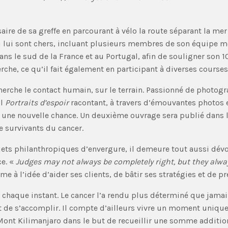
ire de sa greffe en parcourant à vélo la route séparant la mer
lui sont chers, incluant plusieurs membres de son équipe médi
 dans le sud de la France et au Portugal, afin de souligner son 
rche, ce qu’il fait également en participant à diverses courses 
echerche le contact humain, sur le terrain. Passionné de photog
il
Portraits d’espoir
racontant, à travers d’émouvantes photos et
 une nouvelle chance. Un deuxième ouvrage sera publié dans l
 survivants du cancer.
jets philanthropiques d’envergure, il demeure tout aussi dévou
ce. «
Judges may not always be completely right, but they alwa
me à l’idée d’aider ses clients, de bâtir ses stratégies et de pr
chaque instant. Le cancer l’a rendu plus déterminé que jamais 
t de s’accomplir. Il compte d’ailleurs vivre un moment unique e
nt Kilimanjaro dans le but de recueillir une somme additionn