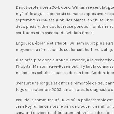
Début septembre 2004, donc, William se sent fatigué 
myéloïde aiguë, à peine six semaines après avoir reçu
septembre 2004, ses globules blancs, en chute libre
deux pieds ». Une douloureuse ponction lombaire et 
certitudes et la candeur de William Brock.
Engourdi, ébranlé et affaibli, William subit plusieu
moyenne de rémission de seulement huit mois et que 
Il se précipite donc autour du monde, à la recherche
l’Hôpital Maisonneuve-Rosemont. Il y fait la connaiss
malade les cellules souches de son frère Gordon, id
S’ensuit une longue et difficile remontée de deux année
toge en septembre 2005, un an après le diagnostic qui 
Issu de la communauté juive où la philanthropie est 
Jean Roy lui lance alors le défi de trouver un millio
sang qui deviendra ultérieurement, grâce à des dons 