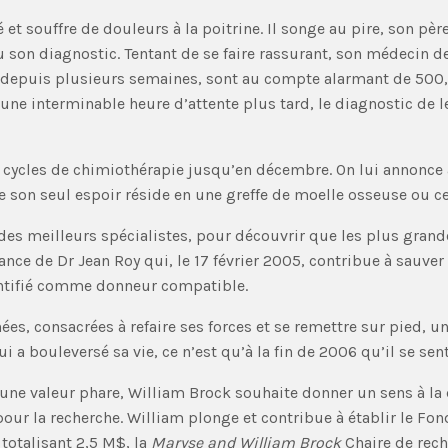
et souffre de douleurs à la poitrine. Il songe au pire, son pè
 son diagnostic. Tentant de se faire rassurant, son médecin d
 depuis plusieurs semaines, sont au compte alarmant de 500, 
une interminable heure d’attente plus tard, le diagnostic de
rs cycles de chimiothérapie jusqu’en décembre. On lui annonce 
son seul espoir réside en une greffe de moelle osseuse ou ce
 des meilleurs spécialistes, pour découvrir que les plus grand
ance de Dr Jean Roy qui, le 17 février 2005, contribue à sauver
entifié comme donneur compatible.
s, consacrées à refaire ses forces et se remettre sur pied, un 
a bouleversé sa vie, ce n’est qu’à la fin de 2006 qu’il se sen
une valeur phare, William Brock souhaite donner un sens à la d
n pour la recherche. William plonge et contribue à établir le F
totalisant 2,5 M$, la
Maryse and William Brock
Chaire de rech