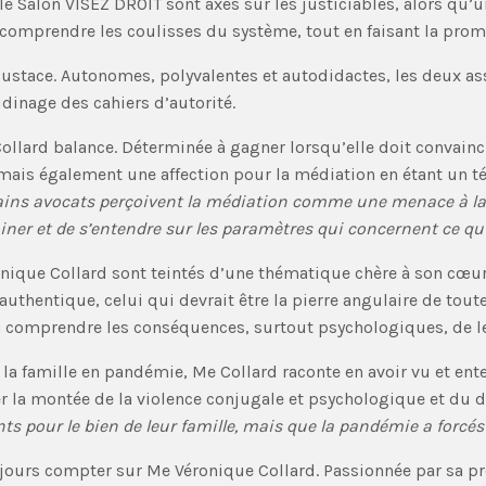
t le Salon VISEZ DROIT sont axés sur les justiciables, alors qu
comprendre les coulisses du système, tout en faisant la prom
ustace. Autonomes, polyvalentes et autodidactes, les deux as
udinage des cahiers d’autorité.
Collard balance. Déterminée à gagner lorsqu’elle doit convaincr
is également une affection pour la médiation en étant un tém
ains avocats perçoivent la médiation comme une menace à la pr
miner et de s’entendre sur les paramètres qui concernent ce q
que Collard sont teintés d’une thématique chère à son cœur : 
’authentique, celui qui devrait être la pierre angulaire de tout
s à comprendre les conséquences, surtout psychologiques, de le
a famille en pandémie, Me Collard raconte en avoir vu et ente
la montée de la violence conjugale et psychologique et du dés
nts pour le bien de leur famille, mais que la pandémie a forc
jours compter sur Me Véronique Collard. Passionnée par sa pr