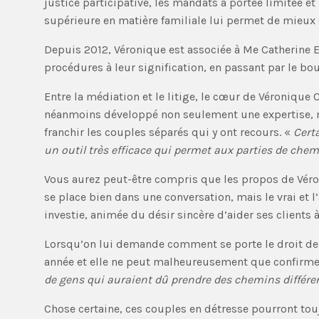
justice participative, les mandats à portée limitée e
supérieure en matière familiale lui permet de mieux 
Depuis 2012, Véronique est associée à Me Catherine E
procédures à leur signification, en passant par le bo
Entre la médiation et le litige, le cœur de Véronique 
néanmoins développé non seulement une expertise, ma
franchir les couples séparés qui y ont recours. «
Cert
un outil très efficace qui permet aux parties de che
Vous aurez peut-être compris que les propos de Véroni
se place bien dans une conversation, mais le vrai et l
investie, animée du désir sincère d’aider ses client
Lorsqu’on lui demande comment se porte le droit de l
année et elle ne peut malheureusement que confirmer 
de gens qui auraient dû prendre des chemins différe
Chose certaine, ces couples en détresse pourront tou