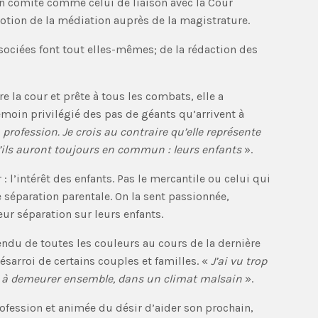
’un comité comme celui de liaison avec la Cour
otion de la médiation auprès de la magistrature.
sociées font tout elles-mêmes; de la rédaction des
e la cour et prête à tous les combats, elle a
oin privilégié des pas de géants qu’arrivent à
ofession. Je crois au contraire qu’elle représente
u’ils auront toujours en commun : leurs enfants
».
l’intérêt des enfants. Pas le mercantile ou celui qui
e séparation parentale. On la sent passionnée,
ur séparation sur leurs enfants.
ndu de toutes les couleurs au cours de la dernière
arroi de certains couples et familles. «
J’ai vu trop
és à demeurer ensemble, dans un climat malsain
».
ofession et animée du désir d’aider son prochain,