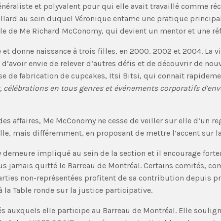
 généraliste et polyvalent pour qui elle avait travaillé comme r
Collard au sein duquel Véronique entame une pratique principal
lle de Me Richard McConomy, qui devient un mentor et une réf
 et donne naissance à trois filles, en 2000, 2002 et 2004. La vi
 d’avoir envie de relever d’autres défis et de découvrir de nou
ise de fabrication de cupcakes, Itsi Bitsi, qui connait rapideme
célébrations en tous genres et événements corporatifs d’enver
s affaires, Me McConomy ne cesse de veiller sur elle d’un rega
mille, mais différemment, en proposant de mettre l’accent sur l
emeure impliqué au sein de la section et il encourage forteme
 plus jamais quitté le Barreau de Montréal. Certains comités, 
arties non-représentées profitent de sa contribution depuis p
la Table ronde sur la justice participative.
 auxquels elle participe au Barreau de Montréal. Elle soulign