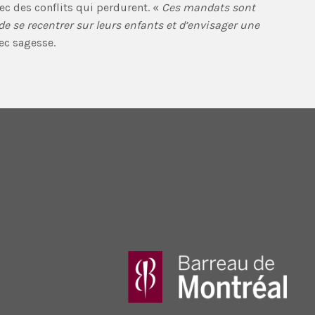
ec des conflits qui perdurent. «
Ces mandats sont
 de se recentrer sur leurs enfants et d’envisager une
ec sagesse.