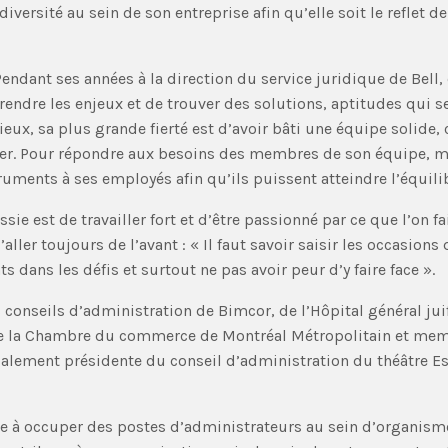
e diversité au sein de son entreprise afin qu’elle soit le reflet
Pendant ses années à la direction du service juridique de Bell, 
rendre les enjeux et de trouver des solutions, aptitudes qui 
ieux, sa plus grande fierté est d’avoir bâti une équipe solide, 
der. Pour répondre aux besoins des membres de son équipe, mêm
uments à ses employés afin qu’ils puissent atteindre l’équilibre
sie est de travailler fort et d’être passionné par ce que l’on f
ller toujours de l’avant : « Il faut savoir saisir les occasions
nts dans les défis et surtout ne pas avoir peur d’y faire face ».
s conseils d’administration de Bimcor, de l’Hôpital général ju
 de la Chambre du commerce de Montréal Métropolitain et mem
également présidente du conseil d’administration du théâtre 
ève à occuper des postes d’administrateurs au sein d’organism