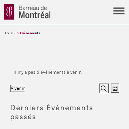
Accueil
>
Évènements
Il n’y a pas d’évènements à venir.
Recher
Nav
À venir
Liste
Recherche
Sélectionnez
et
de
une
navigat
vue
Derniers Évènements
date.
de
Évè
passés
vues