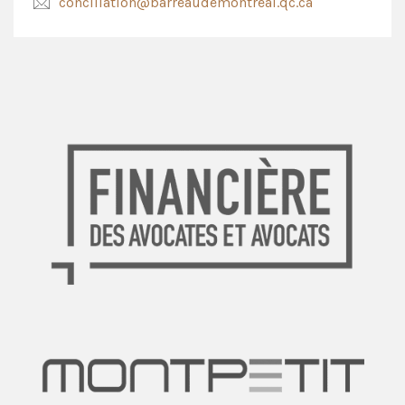
conciliation@barreaudemontreal.qc.ca