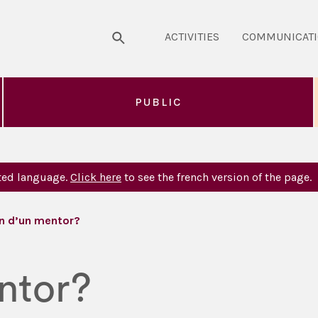
ACTIVITIES
COMMUNICAT
PUBLIC
sted language.
Click here
to see the french version of the page.
n d’un mentor?
ntor?