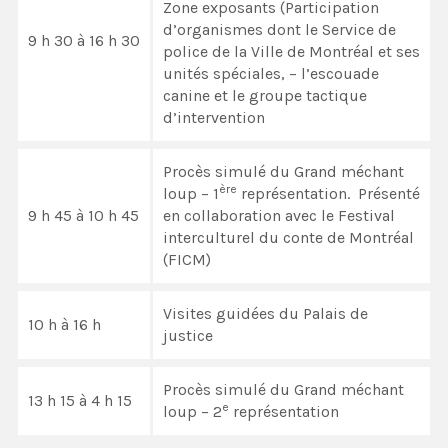
Zone exposants (Participation
d’organismes dont le Service de
9 h 30 à 16 h 30
police de la Ville de Montréal et ses
unités spéciales, – l’escouade
canine et le groupe tactique
d’intervention
Procès simulé du Grand méchant
ère
loup – 1
représentation. Présenté
9 h 45 à 10 h 45
en collaboration avec le Festival
interculturel du conte de Montréal
(FICM)
Visites guidées du Palais de
10 h à 16 h
justice
Procès simulé du Grand méchant
13 h 15 à 4 h 15
e
loup – 2
représentation