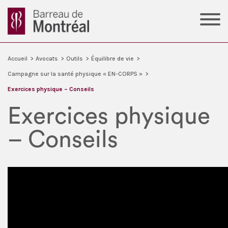
Accueil
>
Avocats
>
Outils
>
Équilibre de vie
>
Campagne sur la santé physique « EN-CORPS »
>
Exercices physique – Conseils
Exercices physique
– Conseils