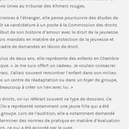
ons Unies au tribunal des Khmers rouges.
iences à l’étranger, elle pense poursuivre des études de
tôt sa candidature à un poste à la Commission des droits
début de son histoire d’amour avec le droit de la jeunesse.
eurs mandats en matière de protection de la jeunesse et
adre de demandes en lésion de droit.
plus de deux ans, elle représente des enfants en Chambre
que. « Je me suis offert un cadeau. Je voulais consacrer
ais. J’allais souvent rencontrer l’enfant dans son milieu
dans un centre de réadaptation ou dans un foyer de groupe,
eaucoup à créer un lien avec lui. »
droits, on lui référait souvent ce type de dossiers. Ce
. Elle a représenté notamment une jeune fille qui a été
 groupe. Lors de l’audition, elle a notamment demandé
terminer des normes de pratique en matière d’évaluation
, ce qui a été accordé par le juge.