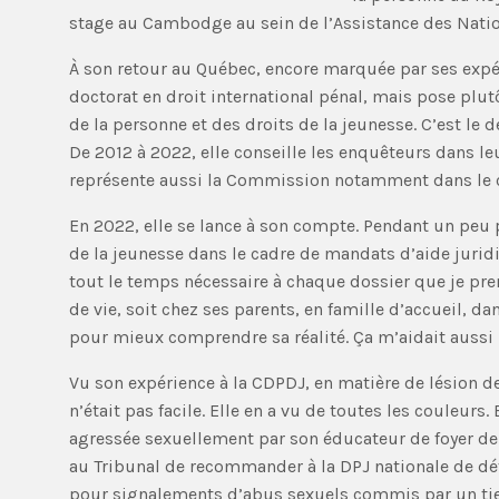
stage au Cambodge au sein de l’Assistance des Nati
À son retour au Québec, encore marquée par ses expér
doctorat en droit international pénal, mais pose plu
de la personne et des droits de la jeunesse. C’est le 
De 2012 à 2022, elle conseille les enquêteurs dans l
représente aussi la Commission notamment dans le c
En 2022, elle se lance à son compte. Pendant un peu 
de la jeunesse dans le cadre de mandats d’aide juridi
tout le temps nécessaire à chaque dossier que je pren
de vie, soit chez ses parents, en famille d’accueil, 
pour mieux comprendre sa réalité. Ça m’aidait aussi b
Vu son expérience à la CDPDJ, en matière de lésion de 
n’était pas facile. Elle en a vu de toutes les couleurs
agressée sexuellement par son éducateur de foyer de
au Tribunal de recommander à la DPJ nationale de dé
pour signalements d’abus sexuels commis par un tiers