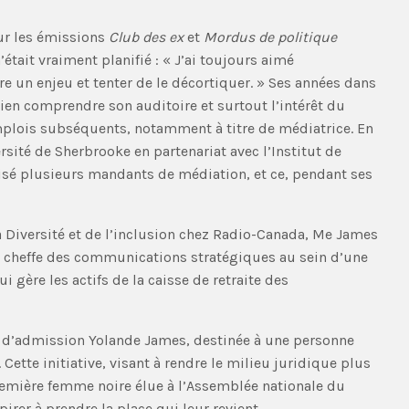
our les émissions
Club des ex
et
Mordus de politique
’était vraiment planifié : « J’ai toujours aimé
 un enjeu et tenter de le décortiquer. » Ses années dans
ien comprendre son auditoire et surtout l’intérêt du
plois subséquents, notamment à titre de médiatrice. En
ersité de Sherbrooke en partenariat avec l’Institut de
isé plusieurs mandants de médiation, et ce, pendant ses
la Diversité et de l’inclusion chez Radio-Canada, Me James
et cheffe des communications stratégiques au sein d’une
i gère les actifs de la caisse de retraite des
se d’admission Yolande James, destinée à une personne
ette initiative, visant à rendre le milieu juridique plus
emière femme noire élue à l’Assemblée nationale du
rer à prendre la place qui leur revient.