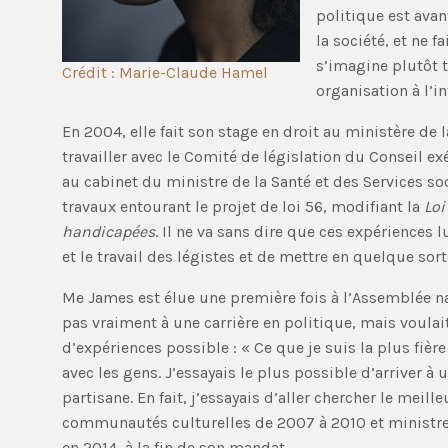
politique est avan
la société, et ne 
s’imagine plutôt 
Crédit : Marie-Claude Hamel
organisation à l’in
En 2004, elle fait son stage en droit au ministère de 
travailler avec le Comité de législation du Conseil exé
au cabinet du ministre de la Santé et des Services soc
travaux entourant le projet de loi 56, modifiant la
Loi
handicapées
. Il ne va sans dire que ces expériences
et le travail des légistes et de mettre en quelque sorte
Me James est élue une première fois à l’Assemblée na
pas vraiment à une carrière en politique, mais voulai
d’expériences possible : « Ce que je suis la plus fière
avec les gens. J’essayais le plus possible d’arriver à 
partisane. En fait, j’essayais d’aller chercher le meil
communautés culturelles de 2007 à 2010 et ministre d
en 2014, à la fin de son mandat.