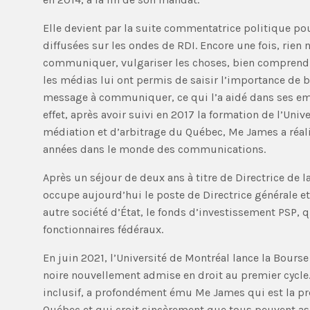
Elle devient par la suite commentatrice politique p
diffusées sur les ondes de RDI. Encore une fois, rien n
communiquer, vulgariser les choses, bien comprendre
les médias lui ont permis de saisir l’importance de b
message à communiquer, ce qui l’a aidé dans ses em
effet, après avoir suivi en 2017 la formation de l’Univ
médiation et d’arbitrage du Québec, Me James a réal
années dans le monde des communications.
Après un séjour de deux ans à titre de Directrice de 
occupe aujourd’hui le poste de Directrice générale 
autre société d’État, le fonds d’investissement PSP, qu
fonctionnaires fédéraux.
En juin 2021, l’Université de Montréal lance la Bour
noire nouvellement admise en droit au premier cycle. C
inclusif, a profondément ému Me James qui est la pr
Québec et qui croit sincèrement que tous peuvent aspi