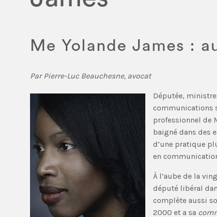
Me Yolande James : au
Par Pierre-Luc Beauchesne, avocat
Députée, ministre
communications st
professionnel de M
baigné dans des en
d’une pratique plu
en communication e
À l’aube de la vin
député libéral dan
complète aussi son
2000 et a sa
comm