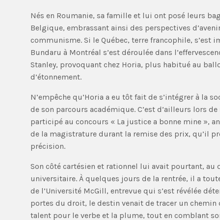
Nés en Roumanie, sa famille et lui ont posé leurs ba
Belgique, embrassant ainsi des perspectives d’aven
communisme. Si le Québec, terre francophile, s’est i
Bundaru à Montréal s’est déroulée dans l’effervescenc
Stanley, provoquant chez Horia, plus habitué au ballo
d’étonnement.
N’empêche qu’Horia a eu tôt fait de s’intégrer à la s
de son parcours académique. C’est d’ailleurs lors de
participé au concours « La justice a bonne mine », 
de la magistrature durant la remise des prix, qu’il p
précision.
Son côté cartésien et rationnel lui avait pourtant, a
universitaire. À quelques jours de la rentrée, il a tou
de l’Université McGill, entrevue qui s’est révélée dét
portes du droit, le destin venait de tracer un chemin 
talent pour le verbe et la plume, tout en comblant son