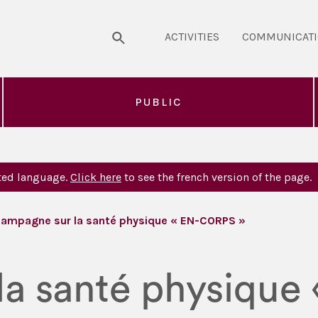
ACTIVITIES
COMMUNICAT
PUBLIC
sted language.
Click here
to see the french version of the page.
ampagne sur la santé physique « EN-CORPS »
la santé physique