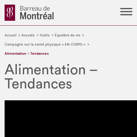
Accueil
>
Avocats
>
Outils
>
Équilibre de vie
>
Campagne sur la santé physique « EN-CORPS »
>
Alimentation – Tendances
Alimentation –
Tendances