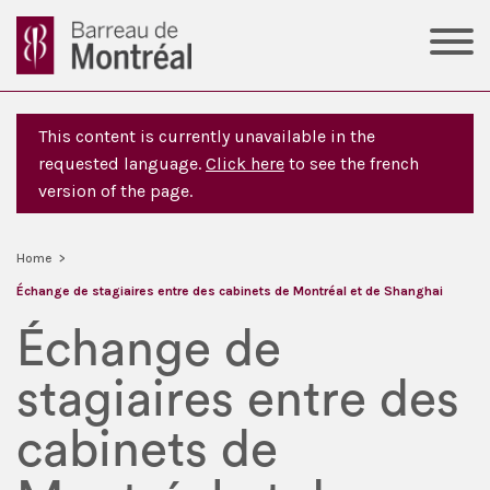
This content is currently unavailable in the
requested language.
Click here
to see the french
version of the page.
Home
>
Échange de stagiaires entre des cabinets de Montréal et de Shanghai
Échange de
stagiaires entre des
cabinets de